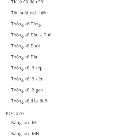
TK từ 00 đến 99
Tần suất xuất hiện
Thống kê Tổng
Thống kê Đầu – Đuôi
Thống kê Đuôi
Thống kê Đầu
Thống kê lô kép
Thống kê lô xiên
Thống kê lô gan
Thống kê đầu đuôi
KQ Lô tô
Bảng loto MT
Bảng loto MN