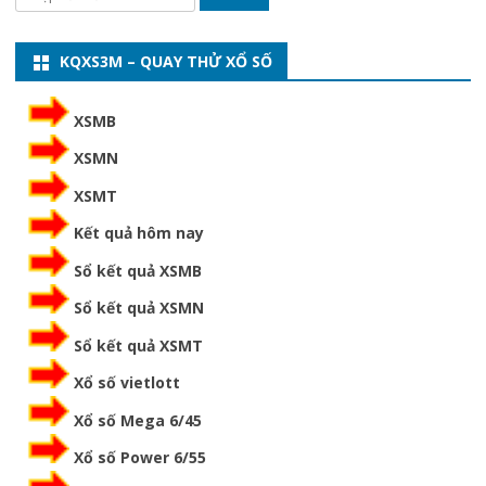
bài
viết
KQXS3M – QUAY THỬ XỔ SỐ
XSMB
XSMN
XSMT
Kết quả hôm nay
Sổ kết quả XSMB
Sổ kết quả XSMN
Sổ kết quả XSMT
Xổ số vietlott
Xổ số Mega 6/45
Xổ số Power 6/55