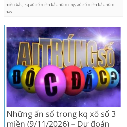
miền bắc
,
kq xố số miền bắc hôm nay
,
xổ số miền bắc hôm
nay
Những ẩn số trong kq xổ số 3
miền (9/11/2026) – Dự đoán