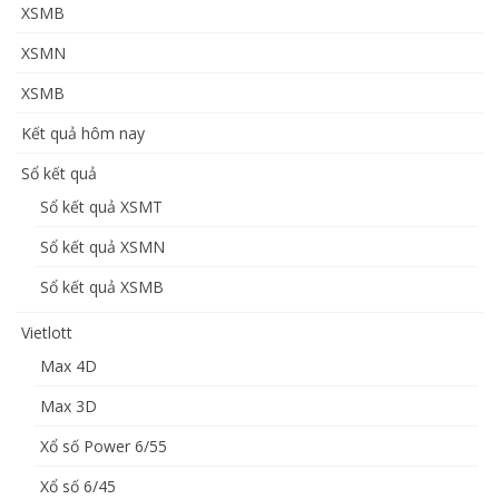
XSMB
XSMN
XSMB
Kết quả hôm nay
Sổ kết quả
Sổ kết quả XSMT
Sổ kết quả XSMN
Sổ kết quả XSMB
Vietlott
Max 4D
Max 3D
Xổ số Power 6/55
Xổ số 6/45