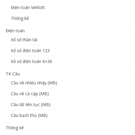
Điện toán Vietlott
Thống kê
Điện toán
Xổ số thần tài
Xổ số điện toán 123
Xổ số điện toán 6×36
TK Cầu
Cầu về nhiều nháy (MB)
Cầu về cả cặp (MB)
Cầu lật liên tục (MB)
Cầu bạch thủ (MB)
Thống kê