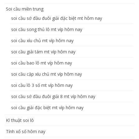
Soi cầu miền trung
soi cầu sớ đầu đuôi giải đặc biệt mt hôm nay
soi cầu song thủ lô mt víp hôm nay
soi cầu xíu chủ mt víp hôm nay
soi cầu giải tám mt víp hôm nay
soi cầu bao lô mt víp hôm nay
soi cầu cặp xíu chủ mt víp hôm nay
soi cầu lô 3 số mt víp hôm nay
soi cầu sớ đầu đuôi giải 8 mt víp hôm nay
soi cầu giải đặc biệt mt víp hôm nay
Kĩ thuật soi lô
Tính xổ số hôm nay