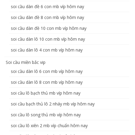
soi cầu dàn đề 6 con mb víp hôm nay
soi cầu dàn đề 8 con mb víp hôm nay
soi cầu dàn đề 10 con mb víp hôm nay
soi cầu dàn lô 10 con mb víp hôm nay
soi cầu dàn lô 4 con mb víp hôm nay
Soi cầu miền bắc vip
soi cầu dàn lô 6 con mb víp hôm nay
soi cầu dàn lô 8 con mb víp hôm nay
soi cầu lô bạch thủ mb víp hôm nay
soi cầu bạch thủ lô 2 nháy mb víp hôm nay
soi cầu lô song thủ mb víp hôm nay
soi cầu lô xiên 2 mb víp chuẩn hôm nay