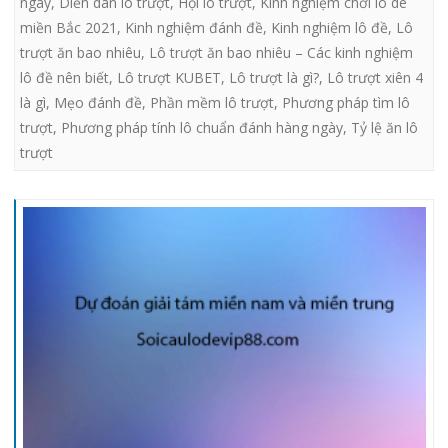
ngày
,
Diễn dàn lô trượt
,
Hội lô trượt
,
Kinh nghiệm chơi lô de
miền Bắc 2021
,
Kinh nghiệm đánh đề
,
Kinh nghiệm lô đề
,
Lô
trượt ăn bao nhiêu
,
Lô trượt ăn bao nhiêu – Các kinh nghiệm
lô đề nên biết
,
Lô trượt KUBET
,
Lô trượt là gì?
,
Lô trượt xiên 4
là gì
,
Mẹo đánh đề
,
Phần mềm lô trượt
,
Phương pháp tìm lô
trượt
,
Phương pháp tính lô chuẩn đánh hàng ngày
,
Tỷ lệ ăn lô
trượt