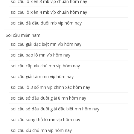
soi cầu lô xiên 3 mb víp chuẩn hôm nay
soi cầu lô xiên 4 mb víp chuẩn hôm nay
soi cầu đề đầu đuôi mb víp hôm nay
Soi cầu miền nam
soi cầu giải đặc biệt mn víp hôm nay
soi cầu bao lô mn víp hôm nay
soi cầu cặp xíu chủ mn víp hôm nay
soi cầu giải tám mn víp hôm nay
soi cầu lô 3 số mn víp chính xác hôm nay
soi cầu sớ đầu đuôi giải 8 mn hôm nay
soi cầu sớ đầu đuôi giải đặc biệt mn hôm nay
soi cầu song thủ lô mn víp hôm nay
soi cầu xíu chủ mn víp hôm nay