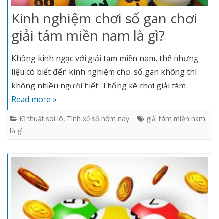
Kinh nghiệm chơi số gan chơi
giải tám miền nam là gì?
Không kinh ngạc với giải tám miền nam, thế nhưng
liệu có biết đến kinh nghiệm chơi số gan không thì
không nhiều người biết. Thống kê chơi giải tám…
Read more »
Kĩ thuật soi lô
,
Tính xổ số hôm nay
giải tám miền nam
là gì