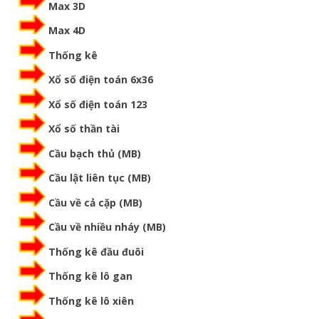
Max 3D
Max 4D
Thống kê
Xổ số điện toán 6x36
Xổ số điện toán 123
Xổ số thần tài
Cầu bạch thủ (MB)
Cầu lật liên tục (MB)
Cầu về cả cặp (MB)
Cầu về nhiều nháy (MB)
Thống kê đầu đuôi
Thống kê lô gan
Thống kê lô xiên