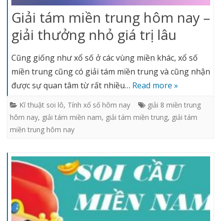
Giải tám miền trung hôm nay –
giải thưởng nhỏ giá trị lâu
Cũng giống như xổ số ở các vùng miền khác, xổ số
miền trung cũng có giải tám miền trung và cũng nhận
được sự quan tâm từ rất nhiều…
Read more »
Kĩ thuật soi lô
,
Tính xổ số hôm nay
giải 8 miền trung
hôm nay
,
giải tám miền nam
,
giải tám miền trung
,
giải tám
miền trung hôm nay