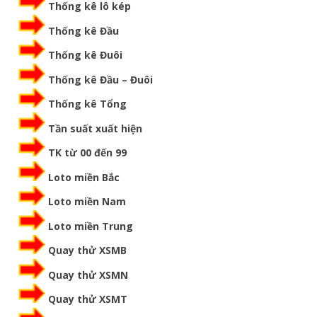
Thống kê lô kép
Thống kê Đầu
Thống kê Đuôi
Thống kê Đầu – Đuôi
Thống kê Tổng
Tần suất xuất hiện
TK từ 00 đến 99
Loto miền Bắc
Loto miền Nam
Loto miền Trung
Quay thử XSMB
Quay thử XSMN
Quay thử XSMT