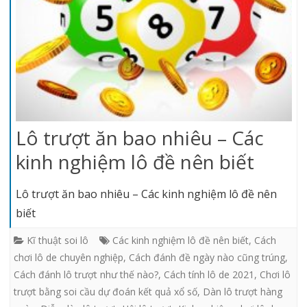
Lô trượt ăn bao nhiêu – Các
kinh nghiệm lô đề nên biết
Lô trượt ăn bao nhiêu – Các kinh nghiệm lô đề nên
biết
Kĩ thuật soi lô
Các kinh nghiệm lô đề nên biết
,
Cách
chơi lô de chuyên nghiệp
,
Cách đánh đề ngày nào cũng trúng
,
Cách đánh lô trượt như thế nào?
,
Cách tính lô de 2021
,
Chơi lô
trượt bằng soi cầu dự đoán kết quả xổ số
,
Dàn lô trượt hàng