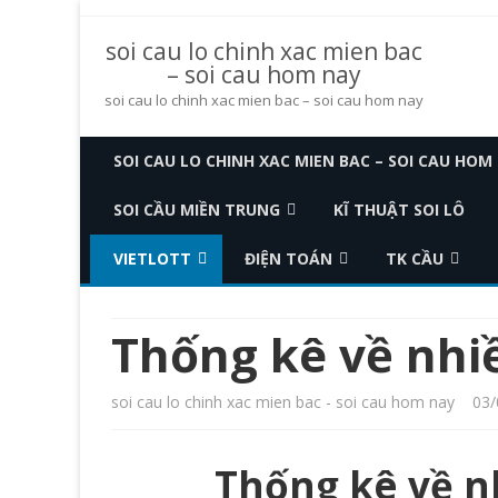
soi cau lo chinh xac mien bac
– soi cau hom nay
soi cau lo chinh xac mien bac – soi cau hom nay
SOI CAU LO CHINH XAC MIEN BAC – SOI CAU HOM
SOI CẦU MIỀN TRUNG
KĨ THUẬT SOI LÔ
SOI CẦU SỚ ĐẦU ĐUÔI GIẢI
VIETLOTT
ĐIỆN TOÁN
TK CẦU
ĐẶC BIỆT MT HÔM NAY
MAX 4D
XỔ SỐ THẦN TÀI
CẦU VỀ NHIỀU NH
SOI CẦU SONG THỦ LÔ MT VÍP
Thống kê về nhiề
MAX 3D
XỔ SỐ ĐIỆN TOÁN 123
CẦU VỀ CẢ CẶP (M
HÔM NAY
XỔ SỐ POWER 6/55
XỔ SỐ ĐIỆN TOÁN 6×36
CẦU LẬT LIÊN TỤ
SOI CẦU XÍU CHỦ MT VÍP HÔM
soi cau lo chinh xac mien bac - soi cau hom nay
03/
NAY
XỔ SỐ 6/45
CẦU BẠCH THỦ (
Thống kê về n
SOI CẦU GIẢI TÁM MT VÍP HÔM
ĐIỆN TOÁN VIETLOTT
NAY