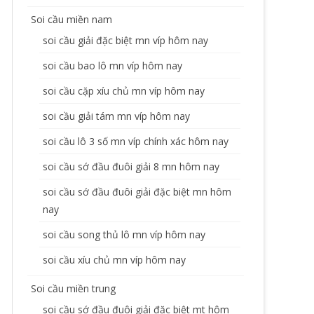
Soi cầu miền nam
soi cầu giải đặc biệt mn víp hôm nay
soi cầu bao lô mn víp hôm nay
soi cầu cặp xíu chủ mn víp hôm nay
soi cầu giải tám mn víp hôm nay
soi cầu lô 3 số mn víp chính xác hôm nay
soi cầu sớ đầu đuôi giải 8 mn hôm nay
soi cầu sớ đầu đuôi giải đặc biệt mn hôm
nay
soi cầu song thủ lô mn víp hôm nay
soi cầu xíu chủ mn víp hôm nay
Soi cầu miền trung
soi cầu sớ đầu đuôi giải đặc biệt mt hôm