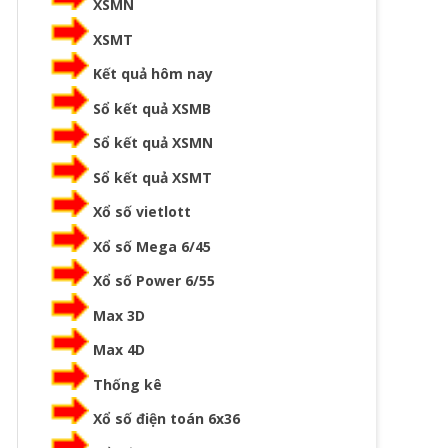
XSMN
XÁC HÔM NAY
XSMT
B VÍP
SOI CẦU SỚ ĐẦU ĐUÔI GIẢI 8
Kết quả hôm nay
MN HÔM NAY
Sổ kết quả XSMB
B VÍP
SOI CẦU SỚ ĐẦU ĐUÔI GIẢI
Sổ kết quả XSMN
ĐẶC BIỆT MN HÔM NAY
Sổ kết quả XSMT
B VÍP
SOI CẦU SONG THỦ LÔ MN VÍP
Xổ số vietlott
HÔM NAY
Xổ số Mega 6/45
I MB VÍP
SOI CẦU XÍU CHỦ MN VÍP HÔM
NAY
Xổ số Power 6/55
Max 3D
Max 4D
Thống kê
Xổ số điện toán 6x36