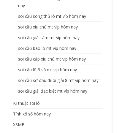
nay
soi cầu song thủ lô mt víp hôm nay
soi cầu xíu chủ mt víp hôm nay
soi cầu giải tám mt víp hôm nay
soi cầu bao lô mt víp hôm nay
soi cầu cặp xíu chủ mt víp hôm nay
soi cầu lô 3 số mt víp hôm nay
soi cầu sớ đầu đuôi giải 8 mt víp hôm nay
soi cầu giải đặc biệt mt víp hôm nay
Kĩ thuật soi lô
Tính xổ số hôm nay
XSMB