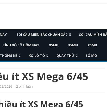
Skip
 NAY
SOI CẦU MIỀN BẮC CHUẨN XÁC
SOI CẦU MIỀN BẮ
to
content
TÍNH XỔ SỐ HÔM NAY
SOI CẦU SONG THỦ LÔ KÉP MB
XSMB
XSMN
SOI CẦU DÀN LÔ 6 C
XSMB
VÍP HÔM NAY
HÔM NAY
THỐNG KÊ
KQ LÔ TÔ
QUAY THỬ
SỔ MƠ
SOI CẦU SONG THỦ ĐỀ MB VÍP
SOI CẦU DÀN LÔ 8 C
ÁY (MB)
TK TỪ 00 ĐẾN 99
HÔM NAY
BẢNG LOTO MT
QUAY THỬ VIETLOTT
HÔM NAY
u ít XS Mega 6/45
B)
TẦN SUẤT XUẤT HIỆN
SOI CẦU BA CÀNG VÍP MB VÍP
BẢNG LOTO MN
QUAY THỬ XSMT
SOI CẦU LÔ BẠCH TH
HÔM NAY
HÔM NAY
C (MB)
THỐNG KÊ TỔNG
BẢNG LOTO MB
QUAY THỬ XSMN
ở
03/2026
2 bình luận
SOI CẦU BẠCH THỦ ĐỀ MB VÍP
SOI CẦU BẠCH THỦ 
Thống
MB)
THỐNG KÊ ĐẦU – ĐUÔI
QUAY THỬ XSMB
HÔM NAY
MB VÍP HÔM NAY
hiều ít XS Mega 6/45
kê
THỐNG KÊ ĐUÔI
SOI CẦU BẠCH THỦ LÔ KÉP MB
SOI CẦU LÔ SONG T