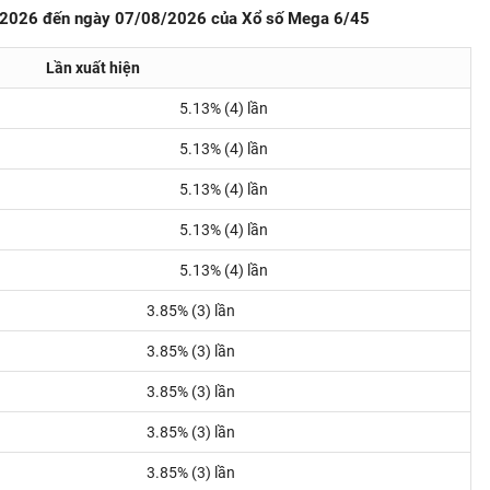
HÔM NAY